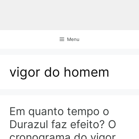
Pular
para
o
conteúdo
Menu
vigor do homem
Em quanto tempo o
Durazul faz efeito? O
cronograma do vigor