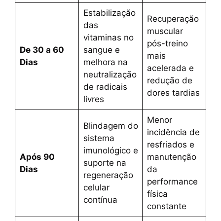
Estabilização
Recuperação
das
muscular
vitaminas no
pós-treino
De 30 a 60
sangue e
mais
Dias
melhora na
acelerada e
neutralização
redução de
de radicais
dores tardias
livres
Menor
Blindagem do
incidência de
sistema
resfriados e
imunológico e
Após 90
manutenção
suporte na
Dias
da
regeneração
performance
celular
física
contínua
constante