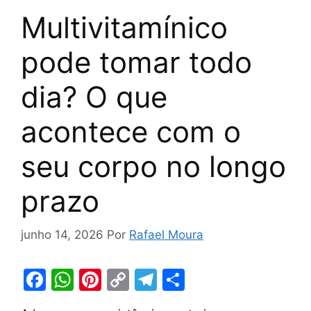
Multivitamínico
pode tomar todo
dia? O que
acontece com o
seu corpo no longo
prazo
junho 14, 2026
Por
Rafael Moura
F
W
Pi
C
T
S
a
h
nt
o
el
h