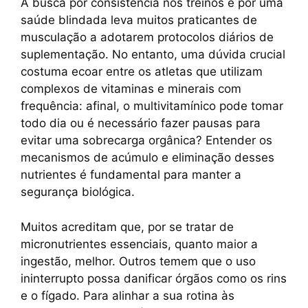
A busca por consistência nos treinos e por uma
c
at
er
p
e
ar
saúde blindada leva muitos praticantes de
e
s
e
y
gr
e
musculação a adotarem protocolos diários de
b
A
st
Li
a
suplementação. No entanto, uma dúvida crucial
costuma ecoar entre os atletas que utilizam
o
p
n
m
complexos de vitaminas e minerais com
o
p
k
frequência: afinal, o multivitamínico pode tomar
k
todo dia ou é necessário fazer pausas para
evitar uma sobrecarga orgânica? Entender os
mecanismos de acúmulo e eliminação desses
nutrientes é fundamental para manter a
segurança biológica.
Muitos acreditam que, por se tratar de
micronutrientes essenciais, quanto maior a
ingestão, melhor. Outros temem que o uso
ininterrupto possa danificar órgãos como os rins
e o fígado. Para alinhar a sua rotina às