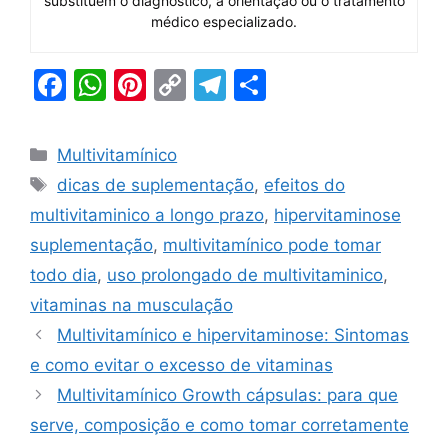
substituem o diagnóstico, a orientação ou o tratamento
médico especializado.
F
W
Pi
C
T
S
a
h
nt
o
el
h
c
at
er
p
e
ar
Categorias
Multivitamínico
e
s
e
y
gr
e
Tags
dicas de suplementação
,
efeitos do
b
A
st
Li
a
multivitaminico a longo prazo
,
hipervitaminose
o
p
n
m
suplementação
,
multivitamínico pode tomar
o
p
k
todo dia
,
uso prolongado de multivitaminico
,
k
vitaminas na musculação
Multivitamínico e hipervitaminose: Sintomas
e como evitar o excesso de vitaminas
Multivitamínico Growth cápsulas: para que
serve, composição e como tomar corretamente