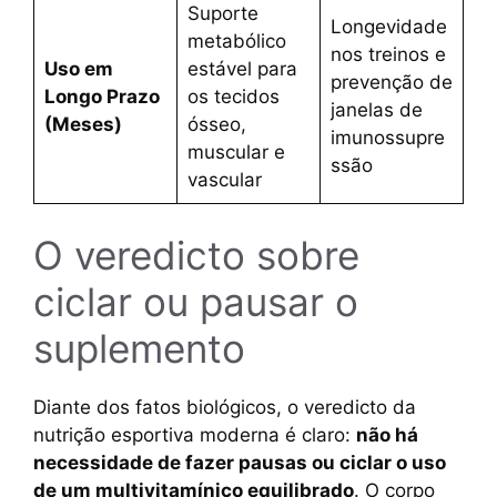
Suporte
Longevidade
metabólico
nos treinos e
Uso em
estável para
prevenção de
Longo Prazo
os tecidos
janelas de
(Meses)
ósseo,
imunossupre
muscular e
ssão
vascular
O veredicto sobre
ciclar ou pausar o
suplemento
Diante dos fatos biológicos, o veredicto da
nutrição esportiva moderna é claro:
não há
necessidade de fazer pausas ou ciclar o uso
de um multivitamínico equilibrado
. O corpo