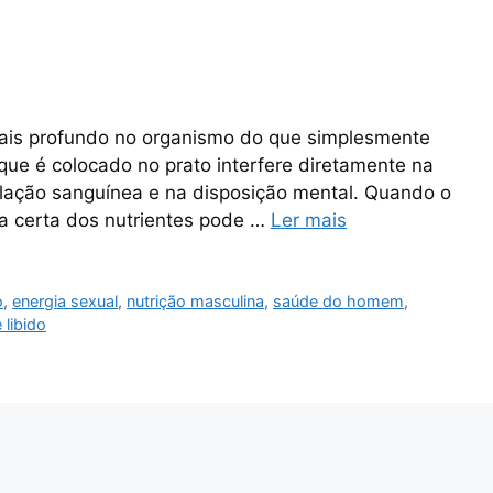
is profundo no organismo do que simplesmente
 que é colocado no prato interfere diretamente na
lação sanguínea e na disposição mental. Quando o
a certa dos nutrientes pode …
Ler mais
o
,
energia sexual
,
nutrição masculina
,
saúde do homem
,
 libido