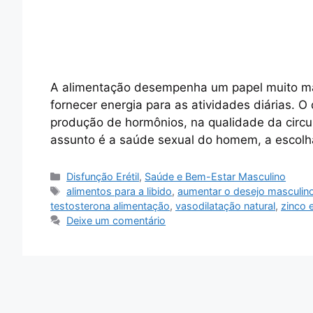
A alimentação desempenha um papel muito ma
fornecer energia para as atividades diárias. O
produção de hormônios, na qualidade da circu
assunto é a saúde sexual do homem, a escolh
Categorias
Disfunção Erétil
,
Saúde e Bem-Estar Masculino
Tags
alimentos para a libido
,
aumentar o desejo masculin
testosterona alimentação
,
vasodilatação natural
,
zinco e
Deixe um comentário