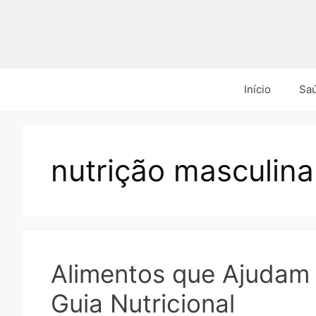
Pular
para
o
conteúdo
Início
Sa
nutrição masculina
Alimentos que Ajudam 
Guia Nutricional