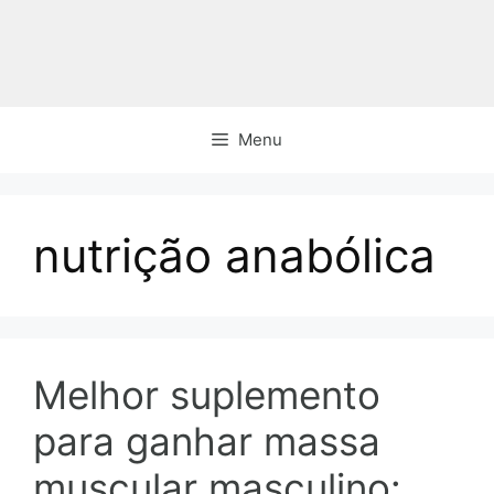
Pular
para
o
conteúdo
Menu
nutrição anabólica
Melhor suplemento
para ganhar massa
muscular masculino: