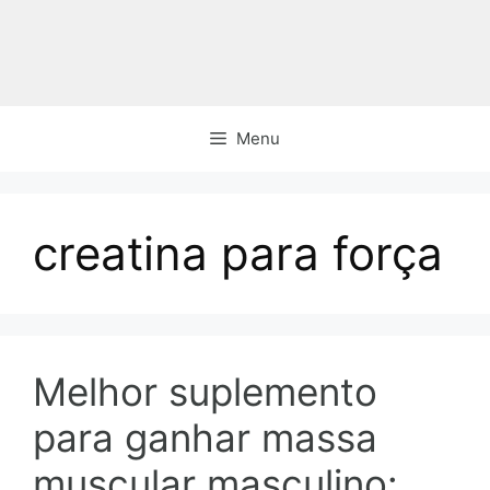
Pular
para
o
conteúdo
Menu
creatina para força
Melhor suplemento
para ganhar massa
muscular masculino: