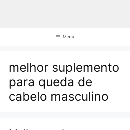
Pular
para
o
conteúdo
Menu
melhor suplemento
para queda de
cabelo masculino