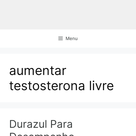
Pular
para
o
conteúdo
Menu
aumentar
testosterona livre
Durazul Para