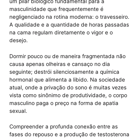
um pilar biológico fundamental para a
o
p
n
m
masculinidade que frequentemente é
o
p
k
negligenciado na rotina moderna: o travesseiro.
k
A qualidade e a quantidade de horas passadas
na cama regulam diretamente o vigor e o
desejo.
Dormir pouco ou de maneira fragmentada não
causa apenas olheiras e cansaço no dia
seguinte; destrói silenciosamente a química
hormonal que alimenta a libido. Na sociedade
atual, onde a privação do sono é muitas vezes
vista como sinônimo de produtividade, o corpo
masculino paga o preço na forma de apatia
sexual.
Compreender a profunda conexão entre as
fases do repouso e a produção de testosterona