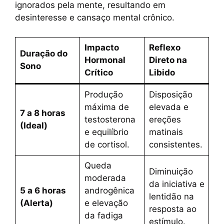
ignorados pela mente, resultando em
desinteresse e cansaço mental crônico.
Impacto
Reflexo
Duração do
Hormonal
Direto na
Sono
Crítico
Libido
Produção
Disposição
máxima de
elevada e
7 a 8 horas
testosterona
ereções
(Ideal)
e equilíbrio
matinais
de cortisol.
consistentes.
Queda
Diminuição
moderada
da iniciativa e
5 a 6 horas
androgênica
lentidão na
(Alerta)
e elevação
resposta ao
da fadiga
estímulo.