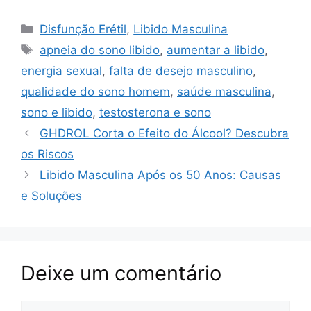
a
h
nt
o
el
h
c
at
er
p
e
ar
Categorias
Disfunção Erétil
,
Libido Masculina
e
s
e
y
gr
e
Tags
apneia do sono libido
,
aumentar a libido
,
b
A
st
Li
a
energia sexual
,
falta de desejo masculino
,
o
p
n
m
qualidade do sono homem
,
saúde masculina
,
o
p
k
sono e libido
,
testosterona e sono
k
GHDROL Corta o Efeito do Álcool? Descubra
os Riscos
Libido Masculina Após os 50 Anos: Causas
e Soluções
Deixe um comentário
Comentário