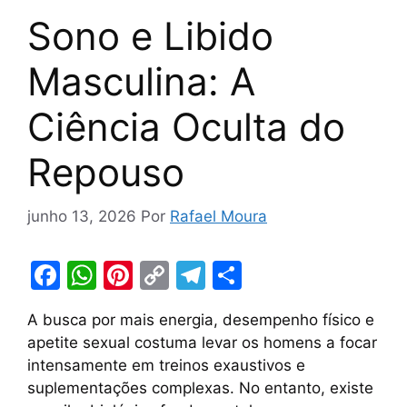
Sono e Libido
Masculina: A
Ciência Oculta do
Repouso
junho 13, 2026
Por
Rafael Moura
F
W
Pi
C
T
S
a
h
nt
o
el
h
A busca por mais energia, desempenho físico e
c
at
er
p
e
ar
apetite sexual costuma levar os homens a focar
e
s
e
y
gr
e
intensamente em treinos exaustivos e
b
A
st
Li
a
suplementações complexas. No entanto, existe