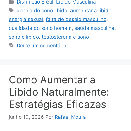
Categorias
Disfunção Erétil
,
Libido Masculina
Tags
apneia do sono libido
,
aumentar a libido
,
energia sexual
,
falta de desejo masculino
,
qualidade do sono homem
,
saúde masculina
,
sono e libido
,
testosterona e sono
Deixe um comentário
Como Aumentar a
Libido Naturalmente:
Estratégias Eficazes
junho 10, 2026
Por
Rafael Moura