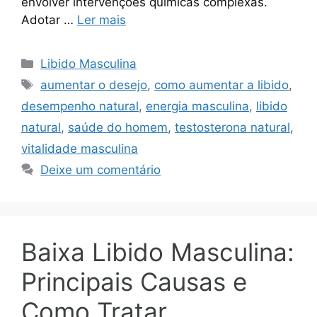
envolver intervenções químicas complexas.
Adotar …
Ler mais
Categorias
Libido Masculina
Tags
aumentar o desejo
,
como aumentar a libido
,
desempenho natural
,
energia masculina
,
libido
natural
,
saúde do homem
,
testosterona natural
,
vitalidade masculina
Deixe um comentário
Baixa Libido Masculina:
Principais Causas e
Como Tratar