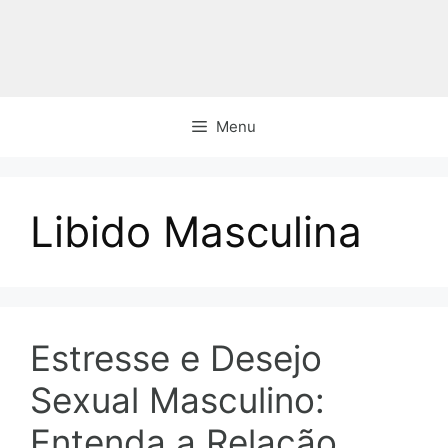
Pular
para
o
conteúdo
Menu
Libido Masculina
Estresse e Desejo
Sexual Masculino:
Entenda a Relação