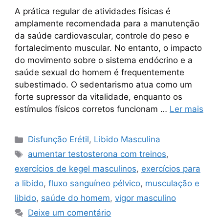
A prática regular de atividades físicas é
amplamente recomendada para a manutenção
da saúde cardiovascular, controle do peso e
fortalecimento muscular. No entanto, o impacto
do movimento sobre o sistema endócrino e a
saúde sexual do homem é frequentemente
subestimado. O sedentarismo atua como um
forte supressor da vitalidade, enquanto os
estímulos físicos corretos funcionam …
Ler mais
Categorias
Disfunção Erétil
,
Libido Masculina
Tags
aumentar testosterona com treinos
,
exercícios de kegel masculinos
,
exercícios para
a libido
,
fluxo sanguíneo pélvico
,
musculação e
libido
,
saúde do homem
,
vigor masculino
Deixe um comentário