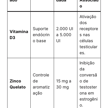
o
Ativação
dos
Suporte
2.000 UI
receptore
Vitamina
endócrin
a 5.000
s nas
D3
o base
UI
células
testicular
es.
Inibição
da
Controle
conversã
Zinco
de
15 mg a
o de
Quelato
aromatiz
30 mg
testoster
ação
ona em
estrogêni
o.