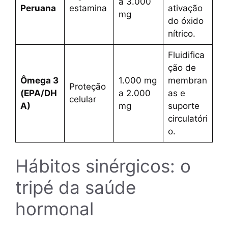
a 3.000
Peruana
estamina
ativação
mg
do óxido
nítrico.
Fluidifica
ção de
Ômega 3
1.000 mg
membran
Proteção
(EPA/DH
a 2.000
as e
celular
A)
mg
suporte
circulatóri
o.
Hábitos sinérgicos: o
tripé da saúde
hormonal