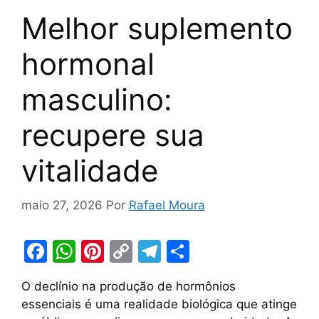
Melhor suplemento
hormonal
masculino:
recupere sua
vitalidade
maio 27, 2026
Por
Rafael Moura
F
W
Pi
C
T
S
a
h
nt
o
el
h
O declínio na produção de hormônios
c
at
er
p
e
ar
essenciais é uma realidade biológica que atinge