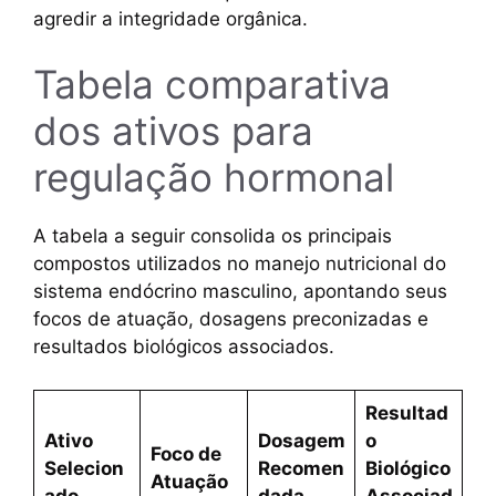
agredir a integridade orgânica.
Tabela comparativa
dos ativos para
regulação hormonal
A tabela a seguir consolida os principais
compostos utilizados no manejo nutricional do
sistema endócrino masculino, apontando seus
focos de atuação, dosagens preconizadas e
resultados biológicos associados.
Resultad
Ativo
Dosagem
o
Foco de
Selecion
Recomen
Biológico
Atuação
ado
dada
Associad