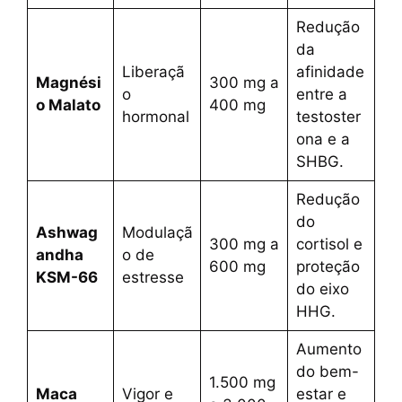
Redução
da
Liberaçã
afinidade
Magnési
300 mg a
o
entre a
o Malato
400 mg
hormonal
testoster
ona e a
SHBG.
Redução
do
Ashwag
Modulaçã
300 mg a
cortisol e
andha
o de
600 mg
proteção
KSM-66
estresse
do eixo
HHG.
Aumento
do bem-
1.500 mg
Maca
Vigor e
estar e