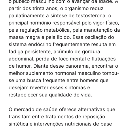
e
s
e
y
gr
e
o público masculino com o avançar da idade. A
b
A
st
Li
a
partir dos trinta anos, o organismo reduz
paulatinamente a síntese de testosterona, o
o
p
n
m
principal hormônio responsável pelo vigor físico,
o
p
k
pela regulação metabólica, pela manutenção da
k
massa magra e pela libido. Essa oscilação do
sistema endócrino frequentemente resulta em
fadiga persistente, acúmulo de gordura
abdominal, perda de foco mental e flutuações
de humor. Diante desse panorama, encontrar o
melhor suplemento hormonal masculino tornou-
se uma busca frequente entre homens que
desejam reverter esses sintomas e
restabelecer sua qualidade de vida.
O mercado de saúde oferece alternativas que
transitam entre tratamentos de reposição
sintética e intervenções nutricionais de base