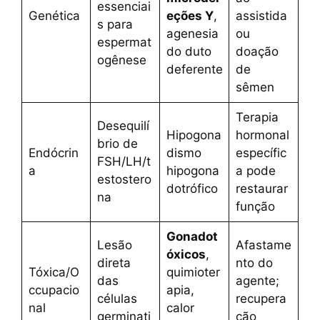
essenciai
Genética
eções Y
,
assistida
s para
agenesia
ou
espermat
do duto
doação
ogênese
deferente
de
sêmen
Terapia
Desequilí
Hipogona
hormonal
brio de
Endócrin
dismo
específic
FSH/LH/t
a
hipogona
a pode
estostero
dotrófico
restaurar
na
função
Gonadot
Lesão
Afastame
óxicos
,
direta
nto do
Tóxica/O
quimioter
das
agente;
ccupacio
apia,
células
recupera
nal
calor
germinati
ção