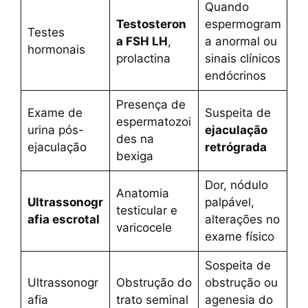
Quando
Testosteron
espermogram
Testes
a FSH LH
,
a anormal ou
hormonais
prolactina
sinais clínicos
endócrinos
Presença de
Exame de
Suspeita de
espermatozoi
urina pós-
ejaculação
des na
ejaculação
retrógrada
bexiga
Dor, nódulo
Anatomia
Ultrassonogr
palpável,
testicular e
afia escrotal
alterações no
varicocele
exame físico
Sospeita de
Ultrassonogr
Obstrução do
obstrução ou
afia
trato seminal
agenesia do