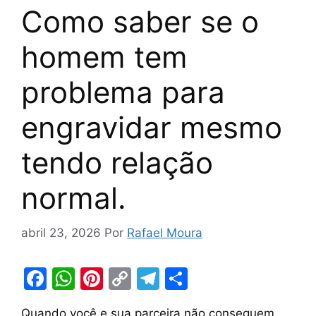
Como saber se o
homem tem
problema para
engravidar mesmo
tendo relação
normal.
abril 23, 2026
Por
Rafael Moura
F
W
Pi
C
T
S
a
h
nt
o
el
h
Quando você e sua parceira não conseguem