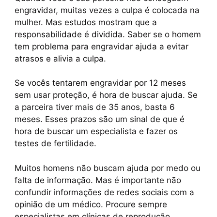
c
at
er
p
e
ar
engravidar, muitas vezes a culpa é colocada na
e
s
e
y
gr
e
mulher. Mas estudos mostram que a
b
A
st
Li
a
responsabilidade é dividida. Saber se o homem
tem problema para engravidar ajuda a evitar
o
p
n
m
atrasos e alivia a culpa.
o
p
k
k
Se vocês tentarem engravidar por 12 meses
sem usar proteção, é hora de buscar ajuda. Se
a parceira tiver mais de 35 anos, basta 6
meses. Esses prazos são um sinal de que é
hora de buscar um especialista e fazer os
testes de fertilidade.
Muitos homens não buscam ajuda por medo ou
falta de informação. Mas é importante não
confundir informações de redes sociais com a
opinião de um médico. Procure sempre
especialistas em clínicas de reprodução