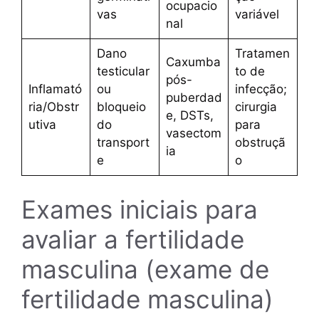
ocupacio
vas
variável
nal
Dano
Tratamen
Caxumba
testicular
to de
pós-
Inflamató
ou
infecção;
puberdad
ria/Obstr
bloqueio
cirurgia
e, DSTs,
utiva
do
para
vasectom
transport
obstruçã
ia
e
o
Exames iniciais para
avaliar a fertilidade
masculina (exame de
fertilidade masculina)