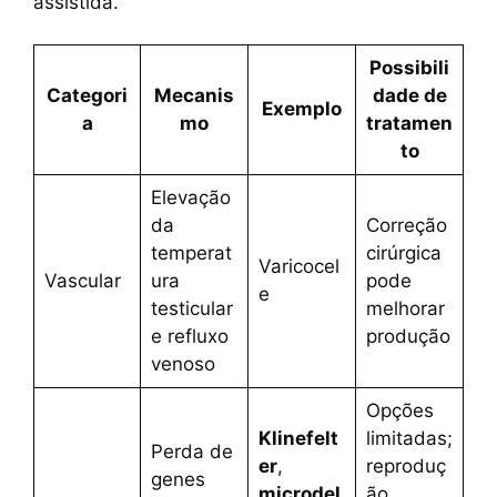
assistida.
Possibili
Categori
Mecanis
dade de
Exemplo
a
mo
tratamen
to
Elevação
da
Correção
temperat
cirúrgica
Varicocel
Vascular
ura
pode
e
testicular
melhorar
e refluxo
produção
venoso
Opções
Klinefelt
limitadas;
Perda de
er
,
reproduç
genes
microdel
ão