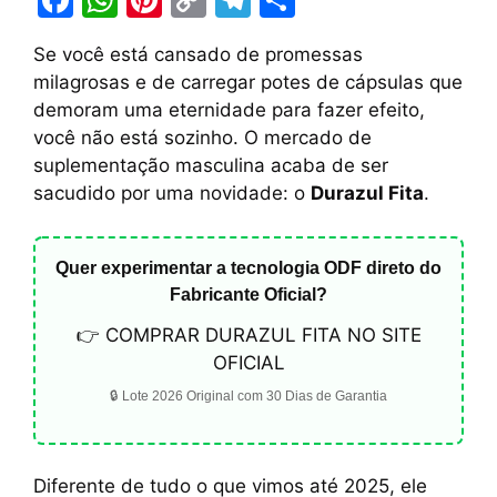
a
h
nt
o
el
h
Se você está cansado de promessas
c
at
er
p
e
ar
milagrosas e de carregar potes de cápsulas que
e
s
e
y
gr
e
demoram uma eternidade para fazer efeito,
b
A
st
Li
a
você não está sozinho. O mercado de
suplementação masculina acaba de ser
o
p
n
m
sacudido por uma novidade: o
Durazul Fita
.
o
p
k
k
Quer experimentar a tecnologia ODF direto do
Fabricante Oficial?
👉 COMPRAR DURAZUL FITA NO SITE
OFICIAL
🔒 Lote 2026 Original com 30 Dias de Garantia
Diferente de tudo o que vimos até 2025, ele