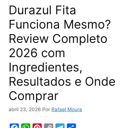
Durazul Fita
Funciona Mesmo?
Review Completo
2026 com
Ingredientes,
Resultados e Onde
Comprar
abril 23, 2026
Por
Rafael Moura
F
W
Pi
C
T
S