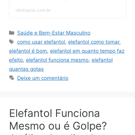
clinicaunix.com.br
Categorias
Saúde e Bem-Estar Masculino
Tags
como usar elefantol
,
elefantol como tomar
,
elefantol é bom
,
elefantol em quanto tempo faz
efeito
,
elefantol funciona mesmo
,
elefantol
quantas gotas
Deixe um comentário
Elefantol Funciona
Mesmo ou é Golpe?