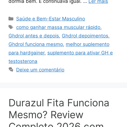
dormia bem. E continuava igual. …
Ler mais
Categorias
Saúde e Bem-Estar Masculino
Tags
como ganhar massa muscular rápido
,
Ghdrol antes e depois
,
Ghdrol depoimentos
,
Ghdrol funciona mesmo
,
melhor suplemento
para hardgainer
,
suplemento para ativar GH e
testosterona
Deixe um comentário
Durazul Fita Funciona
Mesmo? Review
Completo 2026 com