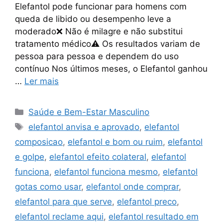
Elefantol pode funcionar para homens com
queda de libido ou desempenho leve a
moderado❌ Não é milagre e não substitui
tratamento médico⚠️ Os resultados variam de
pessoa para pessoa e dependem do uso
contínuo Nos últimos meses, o Elefantol ganhou
…
Ler mais
Categorias
Saúde e Bem-Estar Masculino
Tags
elefantol anvisa e aprovado
,
elefantol
composicao
,
elefantol e bom ou ruim
,
elefantol
e golpe
,
elefantol efeito colateral
,
elefantol
funciona
,
elefantol funciona mesmo
,
elefantol
gotas como usar
,
elefantol onde comprar
,
elefantol para que serve
,
elefantol preco
,
elefantol reclame aqui
,
elefantol resultado em