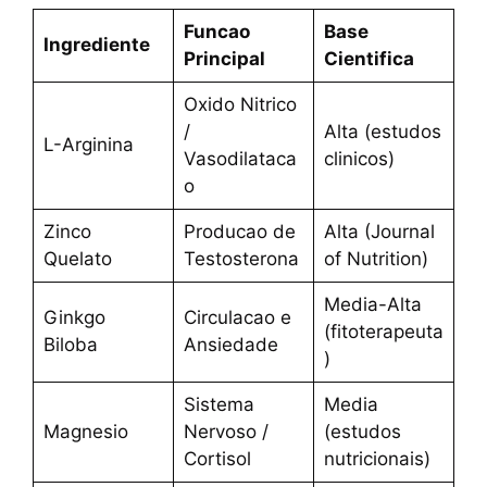
Funcao
Base
Ingrediente
Principal
Cientifica
Oxido Nitrico
/
Alta (estudos
L-Arginina
Vasodilataca
clinicos)
o
Zinco
Producao de
Alta (Journal
Quelato
Testosterona
of Nutrition)
Media-Alta
Ginkgo
Circulacao e
(fitoterapeuta
Biloba
Ansiedade
)
Sistema
Media
Magnesio
Nervoso /
(estudos
Cortisol
nutricionais)