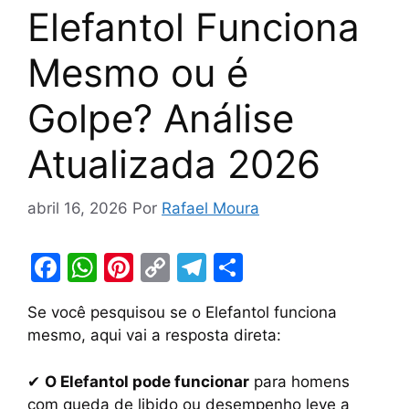
Elefantol Funciona
Mesmo ou é
Golpe? Análise
Atualizada 2026
abril 16, 2026
Por
Rafael Moura
F
W
Pi
C
T
S
a
h
nt
o
el
h
Se você pesquisou se o Elefantol funciona
c
at
er
p
e
ar
mesmo, aqui vai a resposta direta:
e
s
e
y
gr
e
b
A
st
Li
a
✔
O Elefantol pode funcionar
para homens
com queda de libido ou desempenho leve a