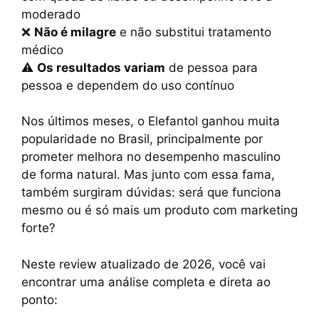
o
p
n
m
moderado
o
p
k
❌
Não é milagre
e não substitui tratamento
k
médico
⚠️
Os resultados variam
de pessoa para
pessoa e dependem do uso contínuo
Nos últimos meses, o Elefantol ganhou muita
popularidade no Brasil, principalmente por
prometer melhora no desempenho masculino
de forma natural. Mas junto com essa fama,
também surgiram dúvidas: será que funciona
mesmo ou é só mais um produto com marketing
forte?
Neste review atualizado de 2026, você vai
encontrar uma análise completa e direta ao
ponto: