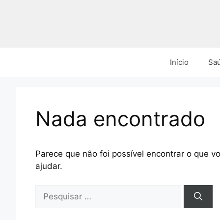
Pular
para
o
conteúdo
Início
Sa
Nada encontrado
Parece que não foi possível encontrar o que 
ajudar.
Pesquisar
por: