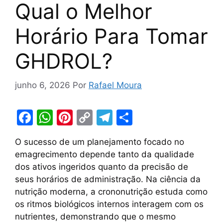
Qual o Melhor
Horário Para Tomar
GHDROL?
junho 6, 2026
Por
Rafael Moura
F
W
Pi
C
T
S
a
h
nt
o
el
h
O sucesso de um planejamento focado no
c
at
er
p
e
ar
emagrecimento depende tanto da qualidade
e
s
e
y
gr
e
dos ativos ingeridos quanto da precisão de
b
A
st
Li
a
seus horários de administração. Na ciência da
nutrição moderna, a crononutrição estuda como
o
p
n
m
os ritmos biológicos internos interagem com os
o
p
k
nutrientes, demonstrando que o mesmo