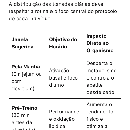
A distribuição das tomadas diárias deve
respeitar a rotina e o foco central do protocolo
de cada indivíduo.
Impacto
Janela
Objetivo do
Direto no
Sugerida
Horário
Organismo
Desperta o
Pela Manhã
Ativação
metabolismo
(Em jejum ou
basal e foco
e controla o
com
diurno
apetite
desjejum)
desde cedo
Aumenta o
Pré-Treino
Performance
rendimento
(30 min
e oxidação
físico e
antes da
lipídica
otimiza a
atividade)