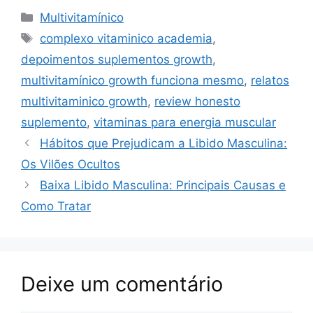
c
at
er
p
e
ar
Categorias
Multivitamínico
e
s
e
y
gr
e
Tags
complexo vitaminico academia
,
b
A
st
Li
a
depoimentos suplementos growth
,
o
p
n
m
multivitamínico growth funciona mesmo
,
relatos
o
p
k
multivitaminico growth
,
review honesto
k
suplemento
,
vitaminas para energia muscular
Hábitos que Prejudicam a Libido Masculina:
Os Vilões Ocultos
Baixa Libido Masculina: Principais Causas e
Como Tratar
Deixe um comentário