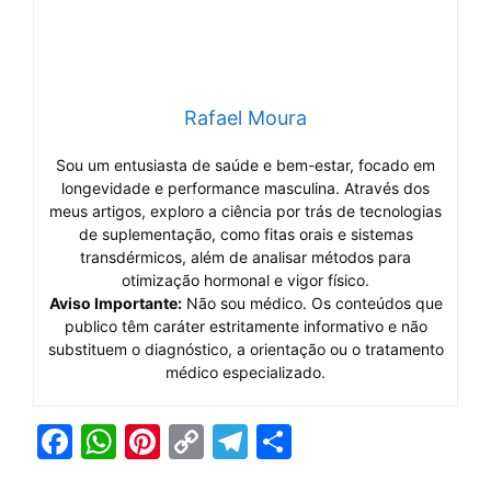
Rafael Moura
Sou um entusiasta de saúde e bem-estar, focado em
longevidade e performance masculina. Através dos
meus artigos, exploro a ciência por trás de tecnologias
de suplementação, como fitas orais e sistemas
transdérmicos, além de analisar métodos para
otimização hormonal e vigor físico.
Aviso Importante:
Não sou médico. Os conteúdos que
publico têm caráter estritamente informativo e não
substituem o diagnóstico, a orientação ou o tratamento
médico especializado.
F
W
Pi
C
T
S
a
h
nt
o
el
h