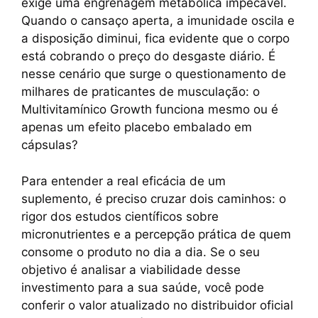
e
s
e
y
gr
e
exige uma engrenagem metabólica impecável.
b
A
st
Li
a
Quando o cansaço aperta, a imunidade oscila e
a disposição diminui, fica evidente que o corpo
o
p
n
m
está cobrando o preço do desgaste diário. É
o
p
k
nesse cenário que surge o questionamento de
k
milhares de praticantes de musculação: o
Multivitamínico Growth funciona mesmo ou é
apenas um efeito placebo embalado em
cápsulas?
Para entender a real eficácia de um
suplemento, é preciso cruzar dois caminhos: o
rigor dos estudos científicos sobre
micronutrientes e a percepção prática de quem
consome o produto no dia a dia. Se o seu
objetivo é analisar a viabilidade desse
investimento para a sua saúde, você pode
conferir o valor atualizado no distribuidor oficial