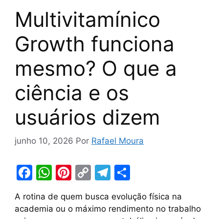
Multivitamínico
Growth funciona
mesmo? O que a
ciência e os
usuários dizem
junho 10, 2026
Por
Rafael Moura
F
W
Pi
C
T
S
a
h
nt
o
el
h
A rotina de quem busca evolução física na
c
at
er
p
e
ar
academia ou o máximo rendimento no trabalho