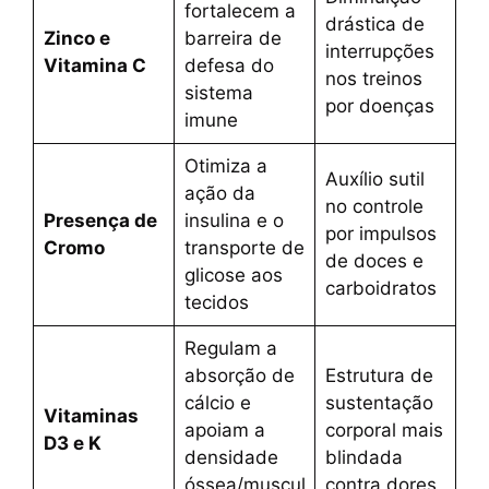
fortalecem a
drástica de
Zinco e
barreira de
interrupções
Vitamina C
defesa do
nos treinos
sistema
por doenças
imune
Otimiza a
Auxílio sutil
ação da
no controle
Presença de
insulina e o
por impulsos
Cromo
transporte de
de doces e
glicose aos
carboidratos
tecidos
Regulam a
absorção de
Estrutura de
cálcio e
sustentação
Vitaminas
apoiam a
corporal mais
D3 e K
densidade
blindada
óssea/muscul
contra dores