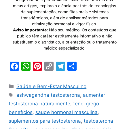
meus artigos, exploro a ciência por trás de tecnologias
de suplementação, como fitas orais e sistemas
transdérmicos, além de analisar métodos para
otimização hormonal e vigor físico.
Aviso Importante:
Não sou médico. Os conteúdos que
publico têm caráter estritamente informativo e não
substituem o diagnóstico, a orientação ou o tratamento
médico especializado.
F
W
Pi
C
T
S
a
h
nt
o
el
h
c
at
er
p
e
ar
Categorias
Saúde e Bem-Estar Masculino
e
s
e
y
gr
e
Tags
ashwagandha testosterona
,
aumentar
b
A
st
Li
a
testosterona naturalmente
,
feno-grego
o
p
n
m
benefícios
,
saude hormonal masculina
,
o
p
k
suplementos para testosterona
,
testosterona