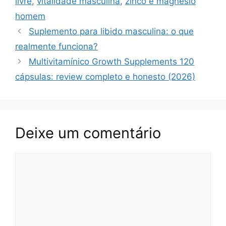
k
livre
,
vitalidade masculina
,
zinco e magnésio
homem
Suplemento para libido masculina: o que
realmente funciona?
Multivitamínico Growth Supplements 120
cápsulas: review completo e honesto (2026)
Deixe um comentário
Comentário