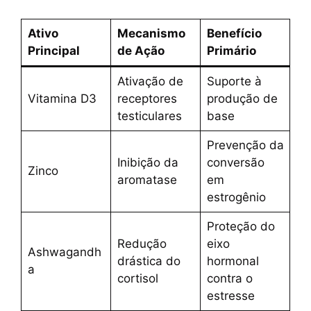
Ativo
Mecanismo
Benefício
Principal
de Ação
Primário
Ativação de
Suporte à
Vitamina D3
receptores
produção de
testiculares
base
Prevenção da
Inibição da
conversão
Zinco
aromatase
em
estrogênio
Proteção do
Redução
eixo
Ashwagandh
drástica do
hormonal
a
cortisol
contra o
estresse