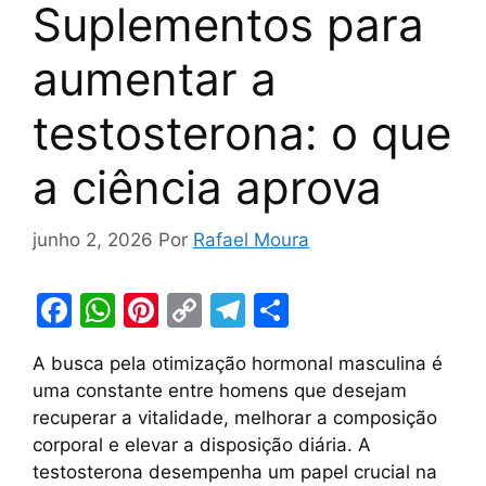
Suplementos para
aumentar a
testosterona: o que
a ciência aprova
junho 2, 2026
Por
Rafael Moura
F
W
Pi
C
T
S
a
h
nt
o
el
h
A busca pela otimização hormonal masculina é
c
at
er
p
e
ar
uma constante entre homens que desejam
e
s
e
y
gr
e
recuperar a vitalidade, melhorar a composição
b
A
st
Li
a
corporal e elevar a disposição diária. A
testosterona desempenha um papel crucial na
o
p
n
m