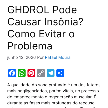
GHDROL Pode
Causar Insônia?
Como Evitar o
Problema
junho 12, 2026
Por
Rafael Moura
F
W
Pi
C
T
S
a
h
nt
o
el
h
A qualidade do sono profundo é um dos fatores
c
at
er
p
e
ar
mais negligenciados, porém vitais, no processo
e
s
e
y
gr
e
de emagrecimento e regeneração muscular. É
b
A
st
Li
a
durante as fases mais profundas do repouso