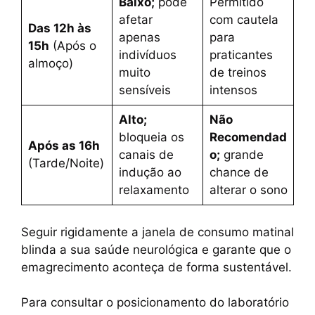
Baixo;
pode
Permitido
afetar
com cautela
Das 12h às
apenas
para
15h
(Após o
indivíduos
praticantes
almoço)
muito
de treinos
sensíveis
intensos
Alto;
Não
bloqueia os
Recomendad
Após as 16h
canais de
o;
grande
(Tarde/Noite)
indução ao
chance de
relaxamento
alterar o sono
Seguir rigidamente a janela de consumo matinal
blinda a sua saúde neurológica e garante que o
emagrecimento aconteça de forma sustentável.
Para consultar o posicionamento do laboratório