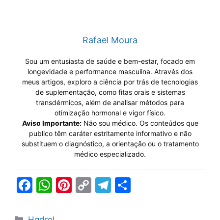
Rafael Moura
Sou um entusiasta de saúde e bem-estar, focado em
longevidade e performance masculina. Através dos
meus artigos, exploro a ciência por trás de tecnologias
de suplementação, como fitas orais e sistemas
transdérmicos, além de analisar métodos para
otimização hormonal e vigor físico.
Aviso Importante:
Não sou médico. Os conteúdos que
publico têm caráter estritamente informativo e não
substituem o diagnóstico, a orientação ou o tratamento
médico especializado.
F
W
Pi
C
T
S
a
h
nt
o
el
h
c
at
er
p
e
ar
Categorias
Hgdrol