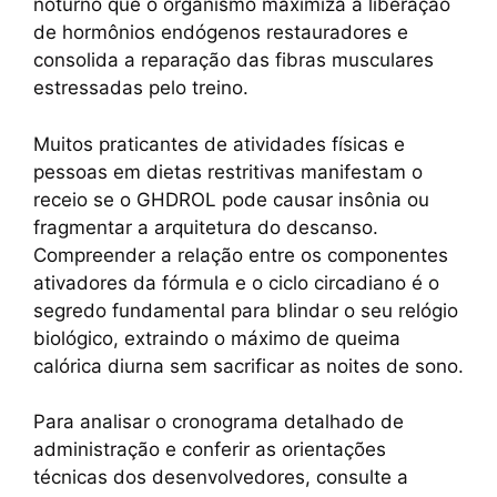
noturno que o organismo maximiza a liberação
o
p
n
m
de hormônios endógenos restauradores e
o
p
k
consolida a reparação das fibras musculares
k
estressadas pelo treino.
Muitos praticantes de atividades físicas e
pessoas em dietas restritivas manifestam o
receio se o GHDROL pode causar insônia ou
fragmentar a arquitetura do descanso.
Compreender a relação entre os componentes
ativadores da fórmula e o ciclo circadiano é o
segredo fundamental para blindar o seu relógio
biológico, extraindo o máximo de queima
calórica diurna sem sacrificar as noites de sono.
Para analisar o cronograma detalhado de
administração e conferir as orientações
técnicas dos desenvolvedores, consulte a