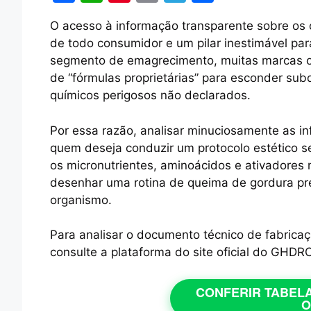
a
h
nt
o
el
h
O acesso à informação transparente sobre os
c
at
er
p
e
ar
de todo consumidor e um pilar inestimável pa
e
s
e
y
gr
e
segmento de emagrecimento, muitas marcas o
b
A
st
Li
a
de “fórmulas proprietárias” para esconder sub
químicos perigosos não declarados.
o
p
n
m
o
p
k
Por essa razão, analisar minuciosamente as 
k
quem deseja conduzir um protocolo estético 
os micronutrientes, aminoácidos e ativadores
desenhar uma rotina de queima de gordura previ
organismo.
Para analisar o documento técnico de fabricaç
consulte a plataforma do site oficial do GHDRO
CONFERIR TABELA
O