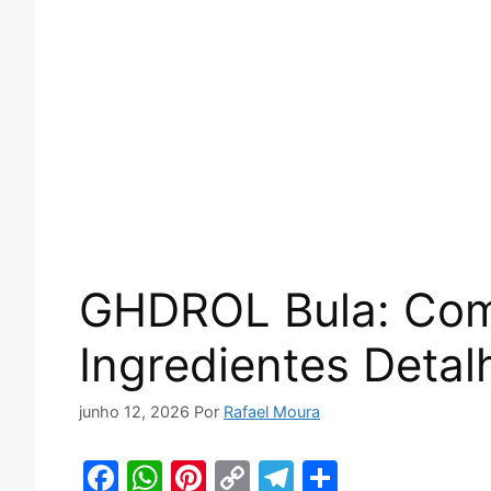
GHDROL Bula: Com
Ingredientes Deta
junho 12, 2026
Por
Rafael Moura
F
W
Pi
C
T
S