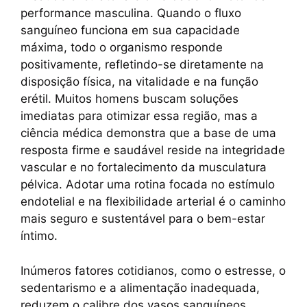
c
at
er
p
e
ar
performance masculina. Quando o fluxo
e
s
e
y
gr
e
sanguíneo funciona em sua capacidade
b
A
st
Li
a
máxima, todo o organismo responde
positivamente, refletindo-se diretamente na
o
p
n
m
disposição física, na vitalidade e na função
o
p
k
erétil. Muitos homens buscam soluções
k
imediatas para otimizar essa região, mas a
ciência médica demonstra que a base de uma
resposta firme e saudável reside na integridade
vascular e no fortalecimento da musculatura
pélvica. Adotar uma rotina focada no estímulo
endotelial e na flexibilidade arterial é o caminho
mais seguro e sustentável para o bem-estar
íntimo.
Inúmeros fatores cotidianos, como o estresse, o
sedentarismo e a alimentação inadequada,
reduzem o calibre dos vasos sanguíneos,