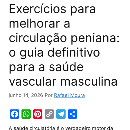
Exercícios para
melhorar a
circulação peniana:
o guia definitivo
para a saúde
vascular masculina
junho 14, 2026
Por
Rafael Moura
F
W
Pi
C
T
S
a
h
nt
o
el
h
A saúde circulatória é o verdadeiro motor da