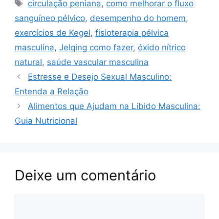
e
s
e
y
gr
e
Tags
circulação peniana
,
como melhorar o fluxo
b
A
st
Li
a
sanguíneo pélvico
,
desempenho do homem
,
o
p
n
m
exercícios de Kegel
,
fisioterapia pélvica
o
p
k
masculina
,
Jelqing como fazer
,
óxido nítrico
k
natural
,
saúde vascular masculina
Estresse e Desejo Sexual Masculino:
Entenda a Relação
Alimentos que Ajudam na Libido Masculina:
Guia Nutricional
Deixe um comentário
Comentário