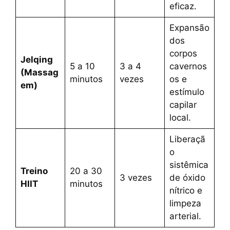
eficaz.
Expansão
dos
corpos
Jelqing
5 a 10
3 a 4
cavernos
(Massag
minutos
vezes
os e
em)
estímulo
capilar
local.
Liberaçã
o
sistêmica
Treino
20 a 30
3 vezes
de óxido
HIIT
minutos
nítrico e
limpeza
arterial.