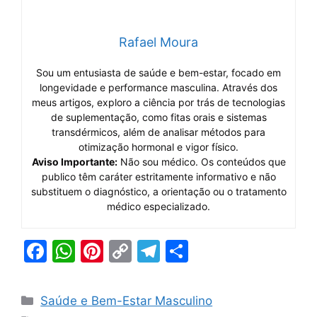
Rafael Moura
Sou um entusiasta de saúde e bem-estar, focado em
longevidade e performance masculina. Através dos
meus artigos, exploro a ciência por trás de tecnologias
de suplementação, como fitas orais e sistemas
transdérmicos, além de analisar métodos para
otimização hormonal e vigor físico.
Aviso Importante:
Não sou médico. Os conteúdos que
publico têm caráter estritamente informativo e não
substituem o diagnóstico, a orientação ou o tratamento
médico especializado.
F
W
Pi
C
T
S
a
h
nt
o
el
h
c
at
er
p
e
ar
Categorias
Saúde e Bem-Estar Masculino