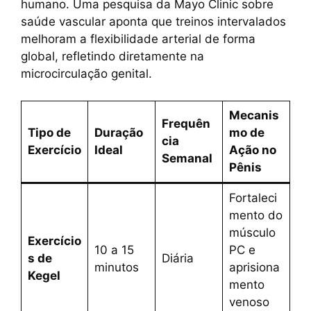
humano. Uma pesquisa da Mayo Clinic sobre
saúde vascular aponta que treinos intervalados
melhoram a flexibilidade arterial de forma
global, refletindo diretamente na
microcirculação genital.
Mecanis
Frequên
Tipo de
Duração
mo de
cia
Exercício
Ideal
Ação no
Semanal
Pênis
Fortaleci
mento do
músculo
Exercício
10 a 15
PC e
s de
Diária
minutos
aprisiona
Kegel
mento
venoso