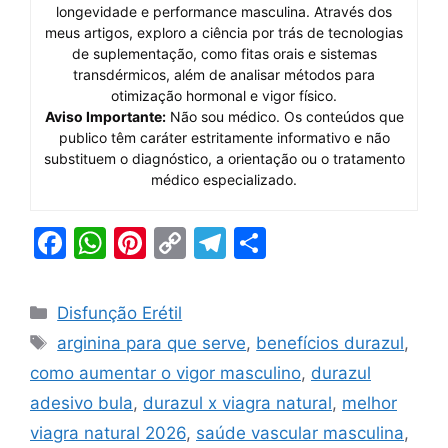
longevidade e performance masculina. Através dos
meus artigos, exploro a ciência por trás de tecnologias
de suplementação, como fitas orais e sistemas
transdérmicos, além de analisar métodos para
otimização hormonal e vigor físico.
Aviso Importante:
Não sou médico. Os conteúdos que
publico têm caráter estritamente informativo e não
substituem o diagnóstico, a orientação ou o tratamento
médico especializado.
F
W
Pi
C
T
S
a
h
nt
o
el
h
c
at
er
p
e
ar
Categorias
Disfunção Erétil
e
s
e
y
gr
e
Tags
arginina para que serve
,
benefícios durazul
,
b
A
st
Li
a
como aumentar o vigor masculino
,
durazul
o
p
n
m
adesivo bula
,
durazul x viagra natural
,
melhor
o
p
k
viagra natural 2026
,
saúde vascular masculina
,