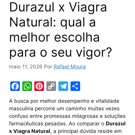
Durazul x Viagra
Natural: qual a
melhor escolha
para o seu vigor?
maio 11, 2026
Por
Rafael Moura
F
W
Pi
C
T
S
a
h
nt
o
el
h
A busca por melhor desempenho e vitalidade
c
at
er
p
e
ar
masculina percorre um caminho muitas vezes
e
s
e
y
gr
e
confuso entre promessas milagrosas e soluções
b
A
st
Li
a
farmacêuticas pesadas. Ao comparar o
Durazul
x Viagra Natural
, a principal dúvida reside em
o
p
n
m