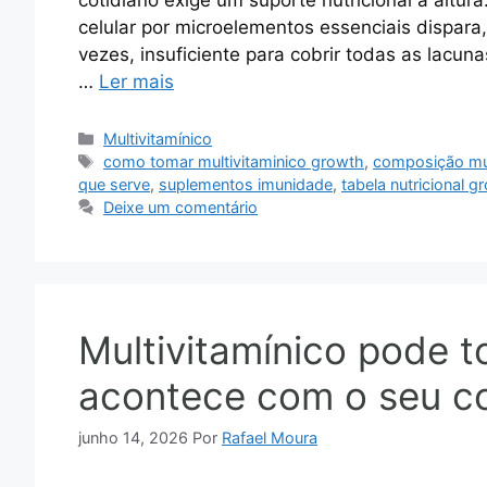
cotidiano exige um suporte nutricional à altu
celular por microelementos essenciais dispara
vezes, insuficiente para cobrir todas as lacuna
…
Ler mais
Categorias
Multivitamínico
Tags
como tomar multivitaminico growth
,
composição mul
que serve
,
suplementos imunidade
,
tabela nutricional g
Deixe um comentário
Multivitamínico pode 
acontece com o seu co
junho 14, 2026
Por
Rafael Moura