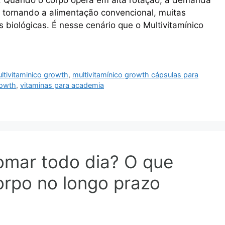
ra. Quando o corpo opera em alta rotação, a demanda
, tornando a alimentação convencional, muitas
s biológicas. É nesse cenário que o Multivitamínico
tivitaminico growth
,
multivitamínico growth cápsulas para
rowth
,
vitaminas para academia
tomar todo dia? O que
rpo no longo prazo