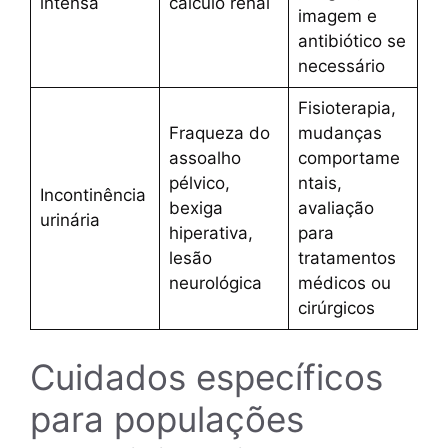
intensa
cálculo renal
imagem e
antibiótico se
necessário
Fisioterapia,
Fraqueza do
mudanças
assoalho
comportame
pélvico,
ntais,
Incontinência
bexiga
avaliação
urinária
hiperativa,
para
lesão
tratamentos
neurológica
médicos ou
cirúrgicos
Cuidados específicos
para populações