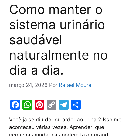
Como manter o
sistema urinário
saudável
naturalmente no
dia a dia.
março 24, 2026
Por
Rafael Moura
F
W
Pi
C
T
S
a
h
nt
o
el
h
Você já sentiu dor ou ardor ao urinar? Isso me
c
at
er
p
e
ar
aconteceu várias vezes. Aprenderi que
e
s
e
y
gr
e
pequenas mudanças podem fazer grande