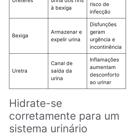
Ureteres
urina dos rins
risco de
à bexiga
infecção
Disfunções
Armazenar e
geram
Bexiga
expelir urina
urgência e
incontinência
Inflamações
Canal de
aumentam
Uretra
saída da
desconforto
urina
ao urinar
Hidrate-se
corretamente para um
sistema urinário