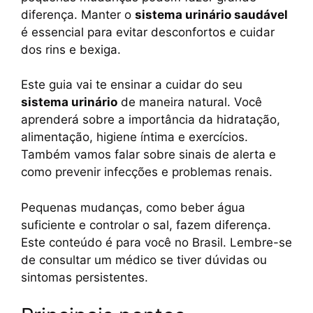
b
A
st
Li
a
diferença. Manter o
sistema urinário saudável
é essencial para evitar desconfortos e cuidar
o
p
n
m
dos rins e bexiga.
o
p
k
k
Este guia vai te ensinar a cuidar do seu
sistema urinário
de maneira natural. Você
aprenderá sobre a importância da hidratação,
alimentação, higiene íntima e exercícios.
Também vamos falar sobre sinais de alerta e
como prevenir infecções e problemas renais.
Pequenas mudanças, como beber água
suficiente e controlar o sal, fazem diferença.
Este conteúdo é para você no Brasil. Lembre-se
de consultar um médico se tiver dúvidas ou
sintomas persistentes.