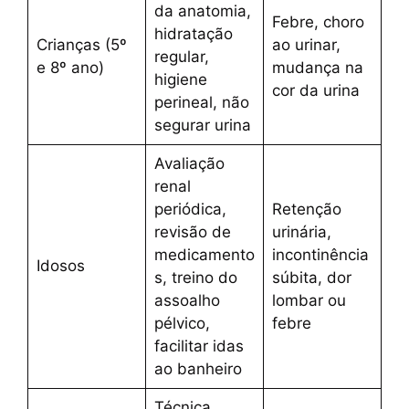
da anatomia,
Febre, choro
hidratação
Crianças (5º
ao urinar,
regular,
e 8º ano)
mudança na
higiene
cor da urina
perineal, não
segurar urina
Avaliação
renal
periódica,
Retenção
revisão de
urinária,
medicamento
incontinência
Idosos
s, treino do
súbita, dor
assoalho
lombar ou
pélvico,
febre
facilitar idas
ao banheiro
Técnica